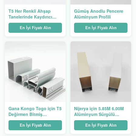
T5 Her Renkli Ahşap
Gümüş Anodlu Pencere
Tanelerinde Kaydırıcı
Alüminyum Profili
Pencereler için Temper
Alüminyum Ekstrüzyon
En İyi Fiyatı Alın
En İyi Fiyatı Alın
Profili
Gana Kongo Togo için T5
Nijerya için 5.85M 6.00M
Değirmen Bitmiş
Alüminyum Sürgülü
Ekstrüde Alüminyum
Pencere Profili Toz Boyalı
Pencere Çerçevesi
En İyi Fiyatı Alın
En İyi Fiyatı Alın