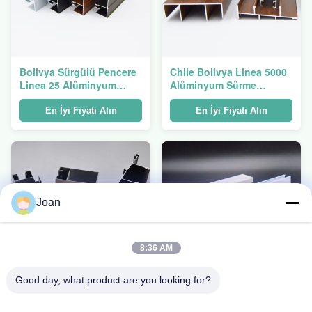
Bolivya Sürgülü Pencere
Chile Bolivya Linea 5000
Linea 25 Alüminyum
Alüminyum Sürme
Ekstrüzyon Profili
Pencere Profili 6063 T5
En İyi Fiyatı Alın
En İyi Fiyatı Alın
Joan
8:36 AM
Good day, what product are you looking for?
Nijerya Benin için 1.2mm
6000 Serisi Meksika
Kalınlık Alüminyum
Alüminyum Yapısal