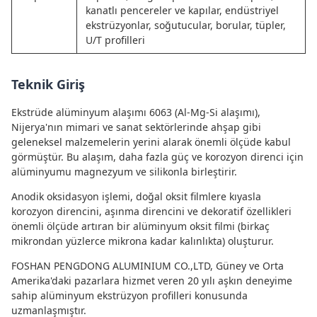
kanatlı pencereler ve kapılar, endüstriyel
ekstrüzyonlar, soğutucular, borular, tüpler,
U/T profilleri
Teknik Giriş
Ekstrüde alüminyum alaşımı 6063 (Al-Mg-Si alaşımı),
Nijerya'nın mimari ve sanat sektörlerinde ahşap gibi
geleneksel malzemelerin yerini alarak önemli ölçüde kabul
görmüştür. Bu alaşım, daha fazla güç ve korozyon direnci için
alüminyumu magnezyum ve silikonla birleştirir.
Anodik oksidasyon işlemi, doğal oksit filmlere kıyasla
korozyon direncini, aşınma direncini ve dekoratif özellikleri
önemli ölçüde artıran bir alüminyum oksit filmi (birkaç
mikrondan yüzlerce mikrona kadar kalınlıkta) oluşturur.
FOSHAN PENGDONG ALUMINIUM CO.,LTD, Güney ve Orta
Amerika'daki pazarlara hizmet veren 20 yılı aşkın deneyime
sahip alüminyum ekstrüzyon profilleri konusunda
uzmanlaşmıştır.