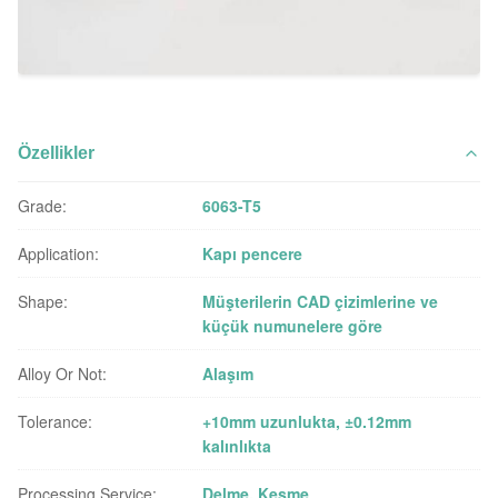
Özellikler
Grade:
6063-T5
Application:
Kapı pencere
Shape:
Müşterilerin CAD çizimlerine ve
küçük numunelere göre
Alloy Or Not:
Alaşım
Tolerance:
+10mm uzunlukta, ±0.12mm
kalınlıkta
Processing Service:
Delme, Kesme