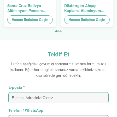
Santa Cruz Bolivya
Dikdörtgen Ahşap
Alüminyum Pencere
Kaplama Alüminyum
Ekstrüzyonları Alu
Profiller 4040 Alüminyum
Profilleri
Hemen İletişime Geçin
Ekstrüzyon Profil
Hemen İletişime Geçin
Teklif Et
Lütfen aşağıdaki çevrimiçi soruşturma iletişim formumuzu
kullanın. Eğer herhangi bir sorunuz varsa, ekibimiz size en
kısa sürede geri dönecektir.
E-posta
*
Telefon / WhatsApp