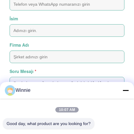
İsim
Firma Adı
Soru Mesajı
*
Winnie
10:07 AM
Dosya Ekle
Good day, what product are you looking for?