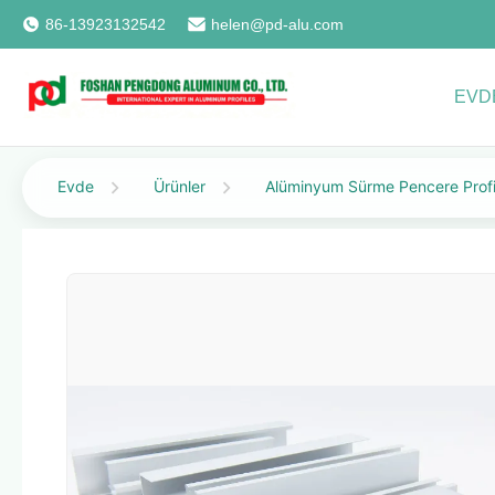
86-13923132542
helen@pd-alu.com
EVD
Evde
Ürünler
Alüminyum Sürme Pencere Profi