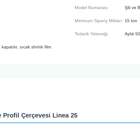
Model Numarası:
Şili ve 
Minimum Sipariş Miktarı:
15 ton
Tedarik Yeteneği:
Aylık 5
apatılır, sıcak shrink film
Profil Çerçevesi Linea 25