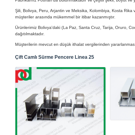
Fabrikamız Foshan'da bulunmaktadır ve çeşitli şekil, boyut ve
Şili, Bolivya, Peru, Arjantin ve Meksika, Kolombiya, Kosta Rika
müşteriler arasında mükemmel bir itibar kazanmıştır.
Ürünlerimiz Bolivya'daki (La Paz, Santa Cruz, Tarija, Oruro, Co
dağıtılmaktadır.
Müşterilerin mevcut en düşük ithalat vergilerinden yararlanma
Çift Camlı Sürme Pencere Linea 25