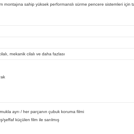
m montajına sahip yüksek performanslı sürme pencere sistemleri için ta
ilalı, mekanik cilalı ve daha fazlası
rak
mukla ayrı / her parçanın çubuk koruma filmi
/şeffaf küçülen film ile sarılmış