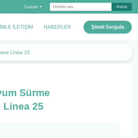
Turkish
Arama
IMLE İLETIŞIM
HABERLER
Şimdi Sorgula
çeve Linea 25
nyum Sürme
 Linea 25