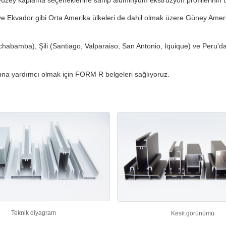
 yüzey kaplama seçeneklerine sahip alüminyum ekstrüzyon profillerinin 
 ve Ekvador gibi Orta Amerika ülkeleri de dahil olmak üzere Güney Ameri
chabamba), Şili (Santiago, Valparaiso, San Antonio, Iquique) ve Peru'd
sına yardımcı olmak için FORM R belgeleri sağlıyoruz.
Teknik diyagram
Kesit görünümü