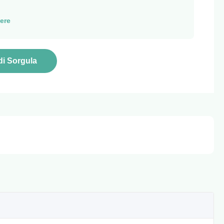
ere
di Sorgula