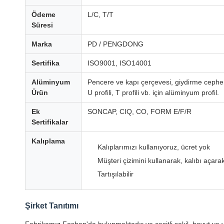
Ödeme
L/C, T/T
Süresi
Marka
PD / PENGDONG
Sertifika
ISO9001, ISO14001
Alüminyum
Pencere ve kapı çerçevesi, giydirme cephe
Ürün
U profili, T profili vb. için alüminyum profil.
Ek
SONCAP, CIQ, CO, FORM E/F/R
Sertifikalar
Kalıplama
Kalıplarımızı kullanıyoruz, ücret yok
Müşteri çizimini kullanarak, kalıbı açarak
Tartışılabilir
Şirket Tanıtımı