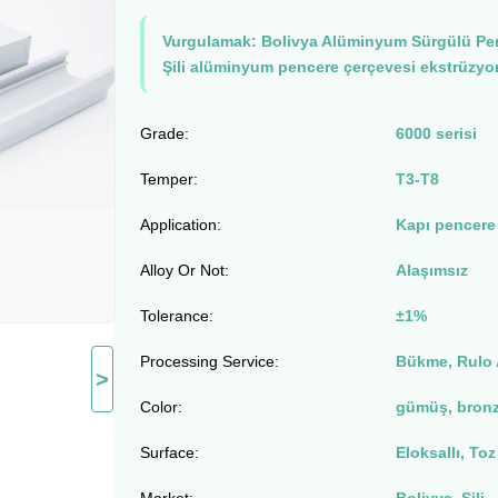
Vurgulamak:
Bolivya Alüminyum Sürgülü Pen
Şili alüminyum pencere çerçevesi ekstrüzyon
Grade:
6000 serisi
Temper:
T3-T8
Application:
Kapı pencere
Alloy Or Not:
Alaşımsız
Tolerance:
±1%
Processing Service:
Bükme, Rulo 
>
Color:
gümüş, bronz
Surface:
Eloksallı, Toz