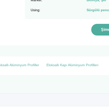
Market:
Bolivya, Şili
Using:
Sürgülü penc
Şim
sallı Alüminyum Profiller
Eloksallı Kapı Alüminyum Profilleri