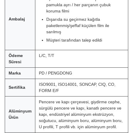
pamukla ayrı / her parçanın çubuk
koruma filmi
Ambalaj
Dışarıda su geçirmez kağıtla
paketlenmiş/şeffaf küçülen film ile
sarılmış
Müşteri tarafından talep edildi
Ödeme
L/C, T/T
Süresi
Marka
PD / PENGDONG
ISO9001, ISO14001, SONCAP, CIQ, CO,
Sertifika
FORM E/F
Pencere ve kapı çerçevesi, giydirme cephe,
sürgülü pencere ve kapı, kanatlı pencere ve
Alüminyum
kapı, endüstriyel alüminyum ekstrüzyon,
Ürün
soğutucu, alüminyum boru, alüminyum boru,
U profili, T profili vb. için alüminyum profil.